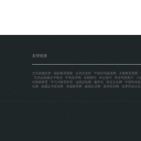
友情链接
文玩收藏投资
国际教育观察
古诗文赏析
中国诗词鉴赏网
天赋教育观察
艺术品收藏证书查询
中华武术网
名模期刊
科幻选刊
美女明星图片
八
代家庭教育
学习力教育研究
油画定制网
趣学街
珠宝文化网
中国民间故
化网
收藏证书查询网
幸福教育网
健康生活网
唐诗宋词网
世界民俗文化