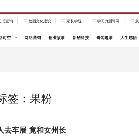
证书查询
校园文化建设
家长学院
学习力测评网
意
络时空
网络营销
创业故事
新酷科技
奇闻趣事
人生感悟
标签：果粉
人去车展 竟和女州长