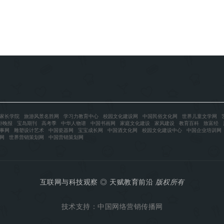
家长学院
旅游风景名胜网
学习力教育中心
校园文化建设网
中国民俗文化网
世界儿童文学网
卦晚报
宝岛期刊
高考季
中华人物谱
中国书画网
家庭文化建设
家风建设
教育百科
致富经
事网
雕塑设计艺术
中国瓷器网
宝宝成长网
中国酒文化网
校园文化建设中心
中国企业培训网
网
世界营销策划网
中国营销策划网
互联网与科技观察
◎
天赋教育前沿
版权所有
技术支持：
中国网络营销传播网