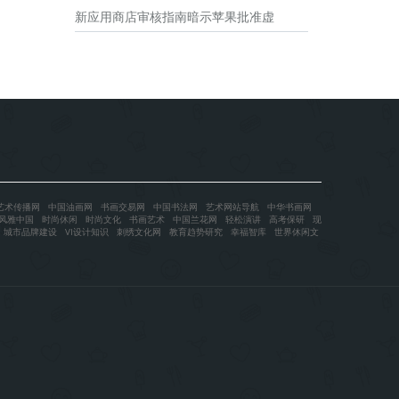
新应用商店审核指南暗示苹果批准虚
艺术传播网
中国油画网
书画交易网
中国书法网
艺术网站导航
中华书画网
风雅中国
时尚休闲
时尚文化
书画艺术
中国兰花网
轻松演讲
高考保研
现
城市品牌建设
VI设计知识
刺绣文化网
教育趋势研究
幸福智库
世界休闲文