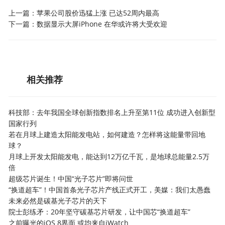
上一篇：
苹果公司股价迅猛上涨 已达52周内最高
下一篇：
数据显示大屏iPhone 在华或许将大受欢迎
相关推荐
科技部：去年我国全球创新指数排名上升至第11位 成功进入创新型
国家行列
若在月球上建造太阳能发电站，如何建造？怎样将这能量带回地
球？
月球上开发太阳能发电，能达到12万亿千瓦，是地球总能量2.5万
倍
超级芯片诞生！中国“光子芯片”即将问世
“换道超车”！中国首条光子芯片产线正式开工，美媒：我们太愚蠢
未来必然是碳基光子芯片的天下
院士彭练矛：20年坚守碳基芯片研发，让中国芯“换道超车”
之前曝光的iOS 8界面 或均来自iWatch