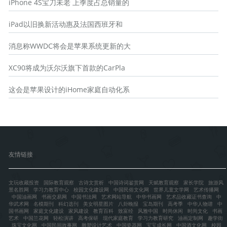
iPhone 4S宝刀未老 上季度占总销量的
iPad以旧换新活动惠及法国西班牙和
消息称WWDC将会是苹果系统更新的大
XC90将成为沃尔沃旗下首款的CarPla
这会是苹果设计的iHome家庭自动化系
友情链接
文玩收藏投资
国际教育观察
古诗文赏析
中国诗词鉴赏网
天赋教育观察
家长学院
旅游风
景名胜网
学习力教育中心
校园文化建设网
中国民俗文化网
世界儿童文学网
艺术传播网
中国油画网
书画交易网
中国书法网
艺术网站导航
中华书画网
艺术品收藏证书查询
中
华武术网
名模期刊
科幻选刊
美女明星图片
八卦晚报
宝岛期刊
高考季
中华人物谱
中
国书画网
家庭文化建设
家风建设
教育百科
致富经
风雅中国
时尚休闲
时尚文化
书画
艺术
中国兰花网
轻松演讲
高考保研
现代家庭教育
学习力教育研究
油画定制网
趣学街
珠宝文化网
中国民间故事网
雕塑设计艺术
中国瓷器网
宝宝成长网
中国酒文化网
校园