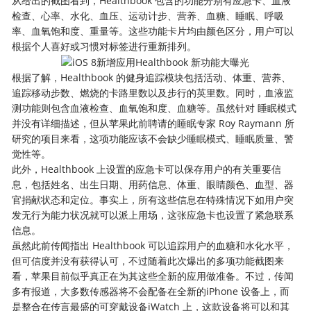
从给出的截图看到，Healthbook 包含的功能分别有应急卡、血液
检查、心率、水化、血压、运动计步、营养、血糖、睡眠、呼吸
率、血氧饱和度、重量等。这些功能卡片均由颜色区分，用户可以
根据个人喜好或习惯对标签进行重新排列。
根据了解，Healthbook 的健身追踪模块包括活动、体重、营养、
追踪移动步数、燃烧的卡路里数以及步行的英里数。同时，血液监
测功能则包含血液检查、血氧饱和度、血糖等。虽然针对 睡眠模式
并没有详细描述，但从苹果此前聘请的睡眠专家 Roy Raymann 所
研究的项目来看，这项功能应该不会缺少睡眠模式、睡眠质量、警
觉性等。
此外，Healthbook 上设置的应急卡可以保存用户的有关重要信
息，包括姓名、出生日期、用药信息、体重、眼睛颜色、血型、器
官捐献状态和定位。事实上，所有这些信息在特殊情况下如用户突
发无行为能力状况就可以派上用场，这张应急卡也设置了紧急联系
信息。
虽然此前传闻指出 Healthbook 可以追踪用户的血糖和水化水平，
但可信度并没有获得认可，不过随着此次爆出的多项功能截图来
看，苹果目前似乎真正在为其这些全新的应用做准备。不过，传闻
多有报道，大多数传感器将不会配备在全新的iPhone 设备上，而
是整合在传言最盛的可穿戴设备iWatch 上，这款设备将可以和其